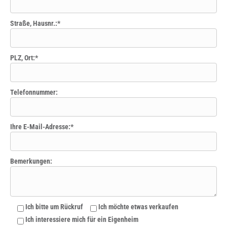
Straße, Hausnr.:*
PLZ, Ort:*
Telefonnummer:
Ihre E-Mail-Adresse:*
Bitte lasse dieses Feld leer.
Bemerkungen:
Ich bitte um Rückruf
Ich möchte etwas verkaufen
Ich interessiere mich für ein Eigenheim